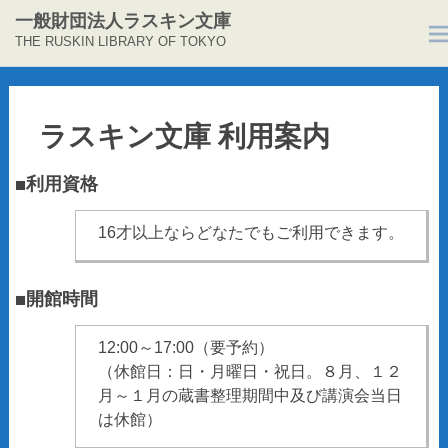
一般財団法人ラスキン文庫
THE RUSKIN LIBRARY OF TOKYO
コ
ン
テ
ラスキン文庫 利用案内
ン
ツ
■利用資格
へ
ス
16才以上ならどなたでもご利用できます。
キ
ッ
プ
■開館時間
12:00～17:00（要予約）
（休館日：日・月曜日・祝日。８月、１２
月～１月の蔵書整理期間中及び講演会当日
は休館）